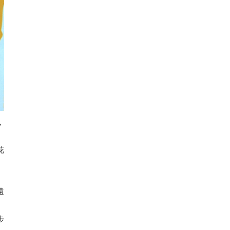
，
。
花
遠
步