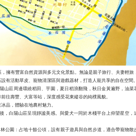
區，擁有豐富自然資源與多元文化景點。無論是親子旅行、夫妻輕旅
區設有活動草皮、寵物清潔區與遊戲器材，打造人寵共享的自在空間
陽山莊周邊環繞稻田、芋園，夏日稻浪翻飛，秋日金黃遍野，油菜
車前往壽豐、大富等站，深度感受花東縱谷的純樸風貌。
蔗冰品，體驗在地農村魅力。
後，白陽山莊呈現靜謐美感。與愛犬一同於木棧平台上仰望星空，
森林公園：占地十餘公頃，設有親子遊具與自然步道，適合帶寵物散