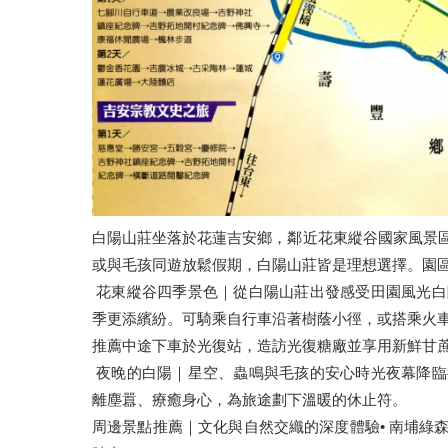
白陽山莊坐落於花蓮吉安鄉，鄰近花東縱谷國家風景
或與毛孩同遊放鬆假期，白陽山莊皆是理想選擇。園
花東縱谷四季景色｜從白陽山莊出發感受田園風光白
季更添繽紛。可騎乘自行車沿著樹蔭小徑，或搭乘火
推薦中途下車於光復站，造訪光復糖廠並享用新鮮甘
夜晚的白陽｜星空、蟲鳴與毛孩的安心時光夜幕降臨
離塵囂、療癒身心，為旅途劃下溫暖的休止符。
周邊景點推薦｜文化與自然交織的深度體驗• 南埔綠