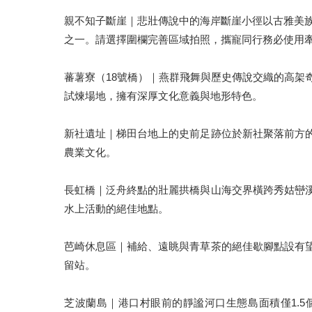
親不知子斷崖｜悲壯傳說中的海岸斷崖小徑以古雅美族
之一。請選擇圍欄完善區域拍照，攜寵同行務必使用
蕃薯寮（18號橋）｜燕群飛舞與歷史傳說交織的高架
試煉場地，擁有深厚文化意義與地形特色。
新社遺址｜梯田台地上的史前足跡位於新社聚落前方
農業文化。
長虹橋｜泛舟終點的壯麗拱橋與山海交界橫跨秀姑巒
水上活動的絕佳地點。
芭崎休息區｜補給、遠眺與青草茶的絕佳歇腳點設有
留站。
芝波蘭島｜港口村眼前的靜謐河口生態島面積僅1.