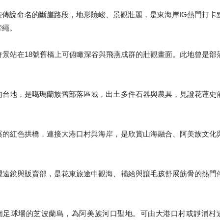
傳說命名的斷崖路段，地形險峻、景觀壯麗，是東海岸IG熱門打卡
牽繩。
奇景站在18號舊橋上可俯瞰深谷與飛燕成群的壯觀畫面。此地曾是部
的台地，是噶瑪蘭族舊部落區域，出土多件石器與農具，見證花蓮史
溪的紅色拱橋，連接大港口村與海岸，是欣賞山海融合、阿美族文化
望遠鏡與販賣部，是花東旅途中觀海、補給與讓毛孩舒展筋骨的熱門
5個足球場的芝波蘭島，為阿美族河口聖地。可由大港口村或靜浦村