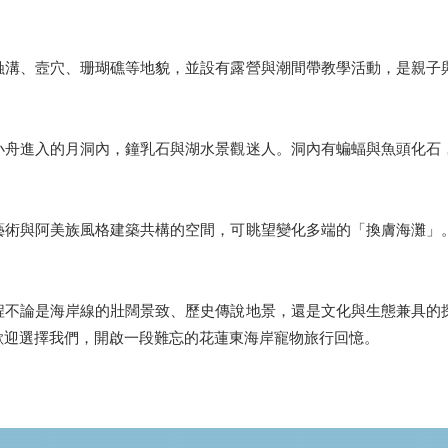
蝕溝、壼穴、珊瑚礁等地貌，並設有露營與潮間帶教學活動，是親子
小舟進入的月洞內，鐘乳石與湖水景觀迷人。洞內有蝙蝠與魚頭化石
藝術與阿美族風格建築共構的空間，可眺望變化多端的「換膚海灘」
程不論是海岸線的壯闊景致、歷史傳說地景，還是文化與生態兼具的
歡迎選擇我們，開啟一段難忘的花蓮東海岸寵物旅行回憶。