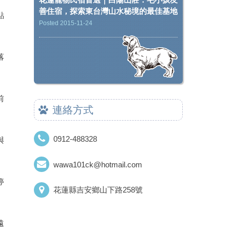
善住宿，探索東台灣山水秘境的最佳基地
點
Posted 2015-11-24
落
前
連絡方式
0912-488328
與
wawa101ck@hotmail.com
停
花蓮縣吉安鄉山下路258號
遠