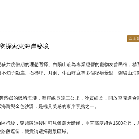
回上
您探索東海岸秘境
毛孩共度假期的理想選擇。白陽山莊為專業經營的寵物友善民宿，精
親不知子斷崖、石梯坪、月洞、牛山呼庭等多個秘境景點，體驗山海
豐濱鄉的磯崎海灘，海岸線長達三公里，沙質細柔，開放空間適合
形海灣與金色沙灘，是極具美感的東岸景點之一。
區行駛，穿越隧道後即可見錐麓大斷崖，垂直高度超過1600公尺，
峻路段逗留，觀賞請選擇觀景區域。