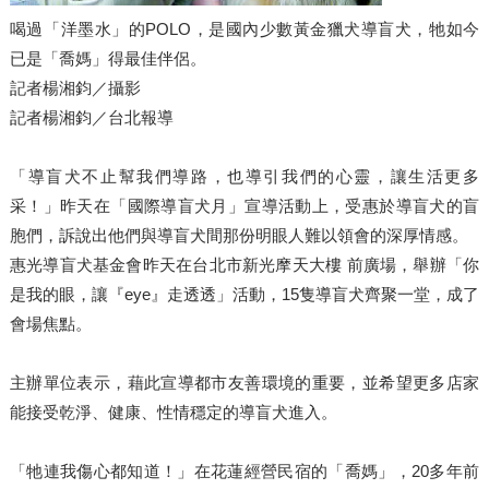
喝過「洋墨水」的POLO，是國內少數黃金獵犬導盲犬，牠如今
已是「喬媽」得最佳伴侶。
記者楊湘鈞／攝影
記者楊湘鈞／台北報導
「導盲犬不止幫我們導路，也導引我們的心靈，讓生活更多
采！」昨天在「國際導盲犬月」宣導活動上，受惠於導盲犬的盲
胞們，訴說出他們與導盲犬間那份明眼人難以領會的深厚情感。
惠光導盲犬基金會昨天在台北市新光摩天大樓 前廣場，舉辦「你
是我的眼，讓『eye』走透透」活動，15隻導盲犬齊聚一堂，成了
會場焦點。
主辦單位表示，藉此宣導都市友善環境的重要，並希望更多店家
能接受乾淨、健康、性情穩定的導盲犬進入。
「牠連我傷心都知道！」在花蓮經營民宿的「喬媽」，20多年前