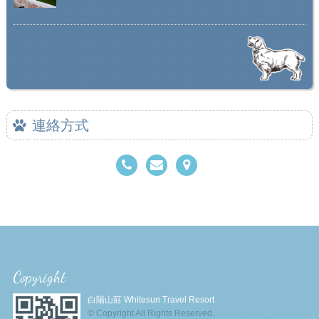
連絡方式
Copyright
白陽山莊 Whitesun Travel Resort
© Copyright All Rights Reserved.