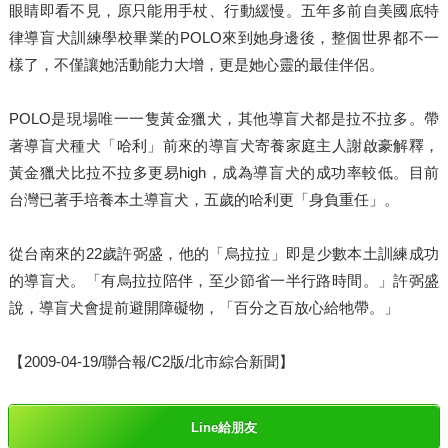
眼睛即看不見，原只能用手杖、行動緩慢。五年多前自美國底特
律導盲犬訓練學校畢業的POLO來到她身邊後，整個世界都不一
樣了，不僅讓她活動能力大增，更是她心靈的最佳伴侶。
POLO是現場唯一一隻黃金獵犬，其他導盲犬都是拉不拉多。帶
著導盲犬種犬「哈利」前來的導盲犬寄養家庭主人謝啟豪解釋，
黃金獵犬比拉不拉多更易high，成為導盲犬的成功率較低。目前
台灣已著手培養本土導盲犬，五歲的哈利更「身負重任」。
從台南來的22歲許弼盛，他的「烏拉拉」即是少數本土訓練成功
的導盲犬。「有烏拉拉陪伴，至少節省一半行路時間。」許弼盛
說，導盲犬會提前避開障礙物，「百分之百放心給牠帶。」
【2009-04-19/聯合報/C2版/北市綜合新聞】
Line給朋友