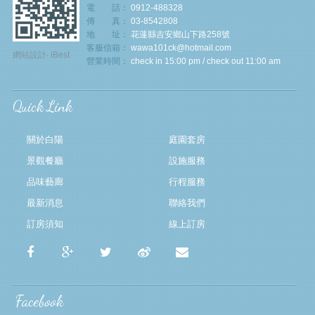
電 話：
0912-488328
傳 真：
03-8542808
地 址：
花蓮縣吉安鄉山下路258號
客服信箱：
wawa101ck@hotmail.com
網站設計
‧
iBest
營業時間：
check in 15:00 pm / check out 11:00 am
Quick Link
關於白陽
庭園套房
景觀餐廳
設施服務
品味藝廊
行程服務
最新消息
聯絡我們
訂房須知
線上訂房
Facebook