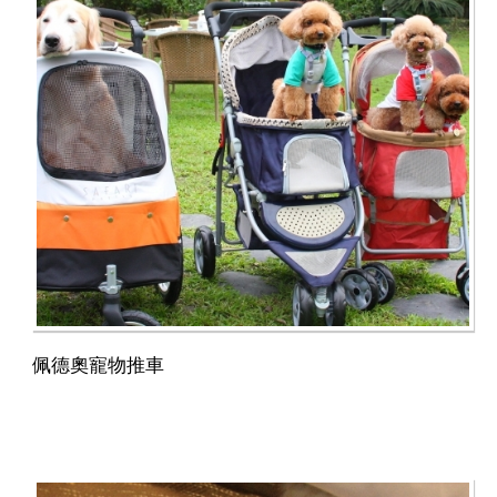
佩德奧寵物推車