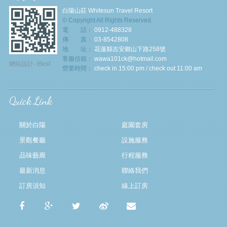
白陽山莊 Whitesun Travel Resort
© Copyright All Rights Reserved.
電 話：
0912-488328
傳 真：
03-8542808
地 址：
花蓮縣吉安鄉山下路258號
客服信箱：
wawa101ck@hotmail.com
網站設計
‧
iBest
營業時間：
check in 15:00 pm / check out 11:00 am
Quick Link
關於白陽
庭園套房
景觀餐廳
設施服務
品味藝廊
行程服務
最新消息
聯絡我們
訂房須知
線上訂房