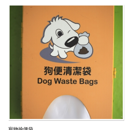
寵物撿便袋