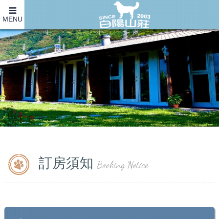
MENU
訂房須知
Booking Notice