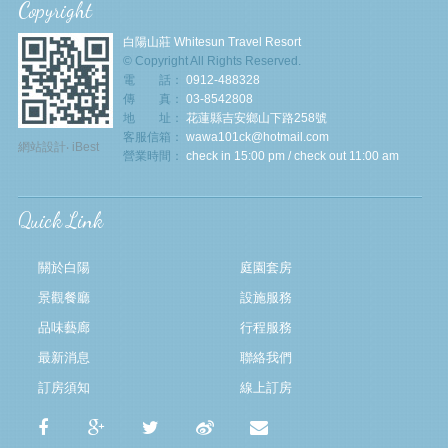
Copyright
白陽山莊 Whitesun Travel Resort
© Copyright All Rights Reserved.
電 話：
0912-488328
傳 真：
03-8542808
地 址：
花蓮縣吉安鄉山下路258號
客服信箱：
wawa101ck@hotmail.com
網站設計
‧
iBest
營業時間：
check in 15:00 pm / check out 11:00 am
Quick Link
關於白陽
庭園套房
景觀餐廳
設施服務
品味藝廊
行程服務
最新消息
聯絡我們
訂房須知
線上訂房